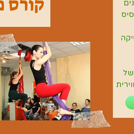
קורס מ
סיס
יקה
של
רית