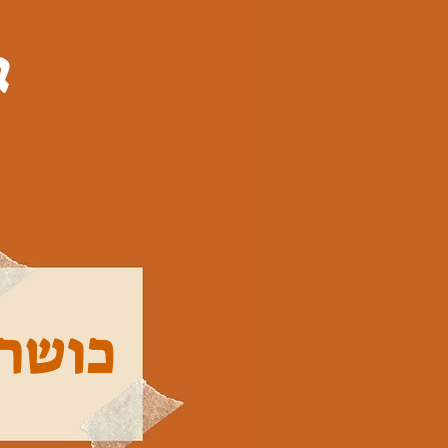
א
כושר