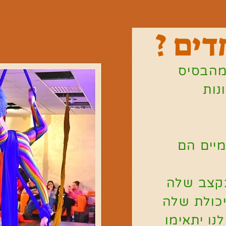
דים ?
מהבסיס
נות
יים הם
בקצב שלה
כולת שלה
נו יתאימו