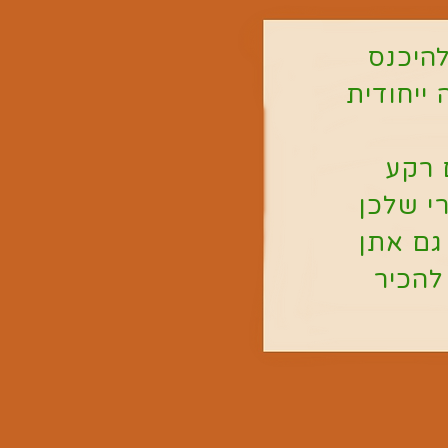
ה להיכנס
ה ייחודית
 רקע
יקרי שלכן
? גם אתן
, להכיר