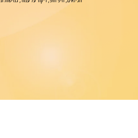
הגילאים, היפ הופ, ריקוד על עמוד, גמישות ומ